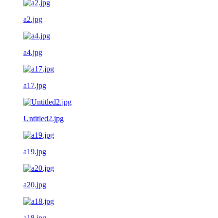
a2.jpg
a4.jpg
a17.jpg
Untitled2.jpg
a19.jpg
a20.jpg
a18.jpg