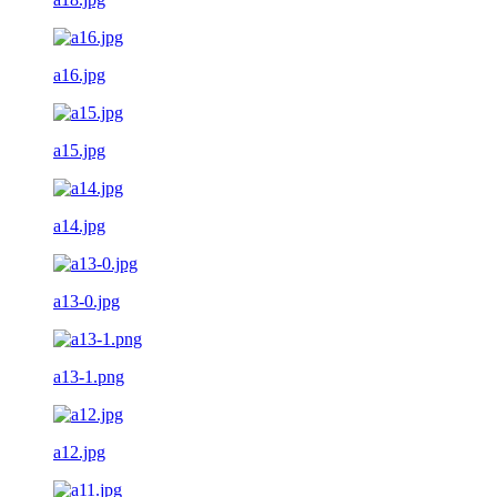
a16.jpg
a15.jpg
a14.jpg
a13-0.jpg
a13-1.png
a12.jpg