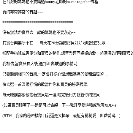
在台灣的媽媽也不要錯過
老師的
課程
bunny
music together
真的非常非常的有趣
~~~
==================================
沒有辦法帶寶貝去上課的媽媽也不要灰心~~
其實音樂無所不在~~~每天花20分鐘陪寶貝好好地唱幾首兒歌
搭配手指謠或專屬你和寶貝的動作,讓音樂連同媽媽的愛一起深深的印到寶貝
我相信,當寶貝長大後,遇到沮喪難過的事情時,
只要聽到相同的音樂,一定
會打從心理想起媽媽的愛和溫暖的.....
快去選一首溫暖抒情的歌當作你和寶貝的秘密橋梁,
每天睡前都緊緊抱著寶貝唱一遍,唱完後用力親親你的寶貝~~
(如果寶貝睡著了~~還是可以偷親一下~~我好享受這種感覺喔XDD~)
(BTW....我家的秘密橋梁目前還是大摳呆....最近有稍稍愛上紅蘿蔔蹲....)
======================================