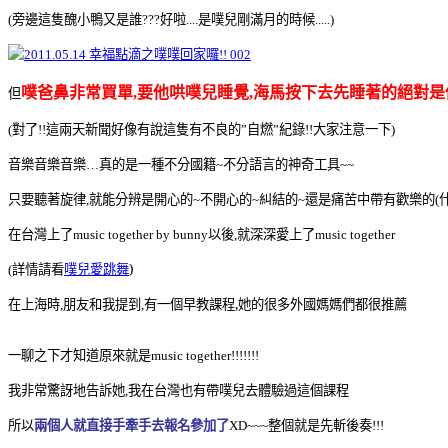
(旁邊這隻醜小鴨又是誰???好啦....是噗兒剛滿月的時候.....)
噗爸鼻非常買單
要他哄噗兒睡覺
先睡著的絕對是
但
,
,海馬按下去
對了
這兩天新聞好像有說這隻有不良的
自燃
紀錄
大家注意一下
(
!!
”
”
!!
)
音樂音樂音樂
…真的是一種不分國籍~不分語言的神奇工具~~
只要聽著旋律,就能分辨是開心的~
不開心的~糾結的~還是痛苦中帶有歡樂的(什
在台灣上了
以後
就深深愛上了
music together by bunny
,
music together
詳情請看
噗兒愛跳舞
)
(
在上海時
朋友和我提到
有一個早教課程,她的很多外國媽媽們都很推薦
,
,
一聊之下才知道原來就是
music together!!!!!!!
我非常驚訝地告訴她
我在台灣也有帶噗兒去體驗過這個課程
,
所以
兩個人就直接手牽手去報名參加了
整個就是先斬後奏
XD~~~
!!!