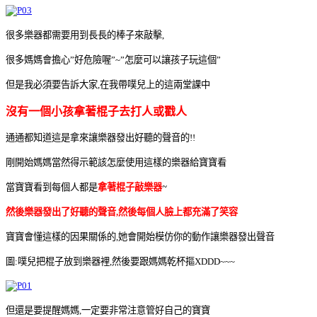
很多樂器都需要用到長長的棒子來敲擊
,
很多媽媽會擔心
好危險喔
怎麼可以讓孩子玩這個
”
”~”
”
但是我必須要告訴大家
在我帶噗兒上的這兩堂課中
,
沒有一個小孩拿著棍子去打人或戳人
通通都知道這是拿來讓樂器發出好聽的聲音的
!!
剛開始媽媽當然得示範該怎麼使用這樣的樂器給寶寶看
當寶寶看到每個人都是
拿著棍子敲樂器
~
然後樂器發出了好聽的聲音
然後每個人臉上都充滿了笑容
,
寶寶會懂這樣的因果關係的
她會開始模仿你的動作讓樂器發出聲音
,
圖
噗兒把棍子放到樂器裡
然後要跟媽媽乾杯摳
:
,
XDDD~~~
但還是要提醒媽媽
一定要非常注意管好自己的寶寶
,