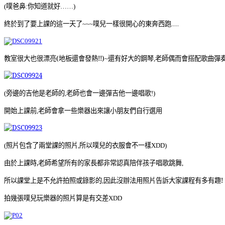
噗爸鼻
你知道就好
(
:
……)
終於到了要上課的這一天了~~~噗兒一樣很開心的東奔西跑.....
教室很大也很漂亮(地板還會發熱!!)
還有好大的鋼琴
老師偶而會搭配歌曲彈
~
,
旁邊的吉他是老師的
老師也會一邊彈吉他一邊唱歌
(
,
!)
開始上課前
老師會拿一些樂器出來讓小朋友們自行選用
,
照片包含了兩堂課的照片
所以噗兒的衣服會不一樣
(
,
XDD)
由於上課時,
老師希望所有的家長都非常認真陪伴孩子唱歌跳舞
,
所以課堂上是不允許拍照或錄影的
因此沒辦法用照片告訴大家課程有多有趣!
,
拍幾張噗兒玩樂器的照片算是有交差
XDD