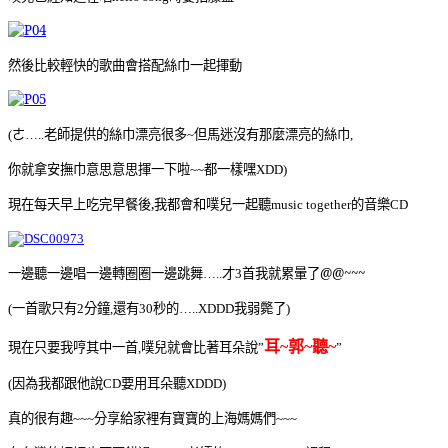
然後比較輕快的歌曲會搭配絲巾一起揮動
ㄜ
老師提供的絲巾漂亮很多
但馬迷沒有那麼漂亮的絲巾
(
…..
~
,
你就拿安撫巾意思意思揮一下啦
都一樣嘿
~~
XDD)
現在每天早上吃完早餐後,我都會和噗兒一起聽
的音樂
music together
CD
一邊聽一邊唱一邊轉圈圈一邊跳舞
才
首我就累暈了@@~~~
…..
3
一首歌只有
分鐘
還有
秒的
我弱斃了
(
2
,
30
…..XDDD
)
耳
郭
聽
現在只要我哼其中一首
噗兒就會比著耳朵說
~
~
~
,
”
”
因為我都跟他說
要用耳朵聽
(
CD
XDDD)
真的很有趣
分享給家裡有寶寶的上海媽媽們
~~~
~~~