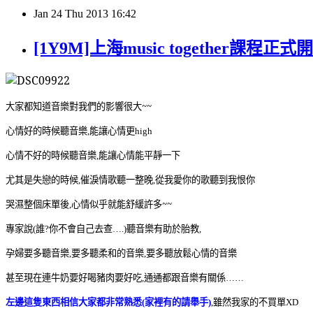
Jan
24
Thu
2013
16:42
[1Y9M]上海music together課程正式
大家都知道音樂對我們的影響很大~~
心情好的時候聽音樂
讓心情更
,能
high
心情不好的時候聽音樂
讓心情能平靜一下
,能
尤其是失戀的時候
催淚情歌聽一整晚
從我愛你的歌聽到我恨你
,
,
哭濕整個床單後
心情似乎就能舒緩許多~~
,
專家說
誰
你不會自己去查
聽音樂有助於胎教
(
?
….)
,
孕婦要多聽音樂
要多聽柔和的音樂
要多聽放鬆心情的音樂
,
,
甚至現在連牛奶要好喝豬肉要好吃
通通都跟音樂有關係
,
……
左邊這隻東西相信大家都非常熟悉
家裡有的請舉手
雖然我家的不買單
(
)
,
XD