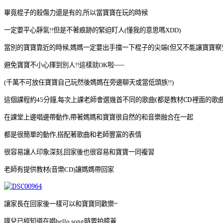
畢竟棍子的殺傷力還是有的
所以當寶寶在玩的時候
,
一定要平心靜氣
但是不著痕跡的緊迫盯人
懂我的意思嗎
!!
(
XDD)
當別的寶寶靠近的時候
媽媽一定要出手擋一下棍子的尖端
(但又不能讓寶寶察
,
避免寶寶不小心揮到別人
這樣就
啦
!!
OK
~~~
千萬不可放任寶寶自己玩然後媽媽在旁邊聊天或當低頭族
(
!!)
這個課程約
分鐘
每次上課老師會選幾首不同的歌曲(都是教材CD裡面的歌曲
45
,
在課堂上邊唱邊帶動作,帶著媽媽和寶寶很自然的和音樂融合在一起
都是很簡單的動作
搭配著歌曲和老師豐富的表情
,
很容易讓人印象深刻
回家後也很容易和寶寶一同複習
,
老師有提供教材
音樂
讓媽媽帶回家
(
CD)
讓家長在回家後一樣可以和寶寶同歡樂~
噗兒已經知道在唱
時要拍膝蓋
hello song