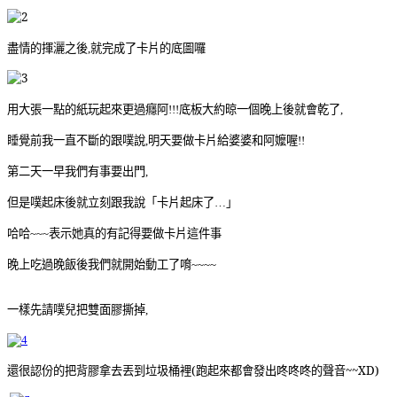
盡情的揮灑之後
就完成了卡片的底圖囉
,
用大張一點的紙玩起來更過癮阿
底板大約晾一個晚上後就會乾了
!!!
,
睡覺前我一直不斷的跟噗說
明天要做卡片給婆婆和阿嬤喔
,
!!
第二天一早我們有事要出門
,
但是噗起床後就立刻跟我說「卡片起床了
」
…
哈哈
表示她真的有記得要做卡片這件事
~~~
晚上吃過晚飯後我們就開始動工了唷
~~~~
一樣先請噗兒把雙面膠撕掉
,
還很認份的把背膠拿去丟到垃圾桶裡(跑起來都會發出咚咚咚的聲音~~XD)