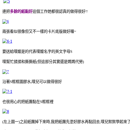
連把
多餘的紙黏好
這個工作她都很認真的做得很好
!!
兩張看似很像但又不一樣的卡片底版做好囉~
要送給噗嬤是的代表噗嬤名字的英文字母
S
噗幫忙揉揉和撕撕紙
這部分其實還是媽媽代勞
(但
)
沿著
框框圖膠水,噗兒可以做得很好
S
也很用心的把紙團黏在
框框裡
S
左上圖一
之前紙團掉下來時
我把紙團先塗好膠水再黏回去
噗兒默默學起來
(
)
,
,