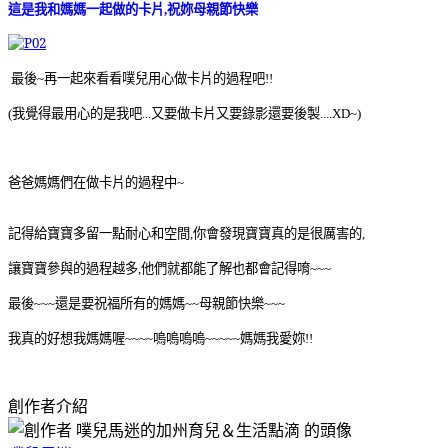
這是我和媽媽一起做的卡片
祝妳母親節快樂
,
最後
再一起來看看噗兒用心做卡片的過程吧
~
!!
(我覺得最用心的是我吧...又要做卡片又要錄影還要後製....XD~)
爸爸媽媽們在做卡片的過程中
~
記得給寶寶多留一點耐心和空間
你會發現寶寶真的是很厲害的
,
,
讓寶寶參與的過程越多
他們就都能了解也都會記得唷
,
~~~
最後~~~還是要祝福所有的媽媽~~母親節快樂~~~
我真的好想我媽媽喔~~~~嗚嗚嗚嗚~~~~~媽媽我愛妳!!
創作者介紹