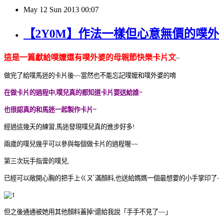
May
12
Sun
2013
00:07
【2Y0M】作法一樣但心意無價的噗外
這是一篇獻給噗嬤還有噗外婆的母親節快樂卡片文
~
做完了給噗馬迷的卡片後
當然也不能忘記噗嬤和噗外婆的唷
~~
在做卡片的過程中
噗兒真的都知道卡片要送給誰~
,
也很認真的和馬迷一起製作卡片~
經過這幾天的練習
馬迷發現噗兒真的進步好多
,
!
兩歲的噗兒幾乎可以參與每個做卡片的過程喔
~~
第三次玩手指膏的噗兒
,
已經可以敞開心胸的把手上ㄍㄡˊ滿顏料
也送給媽媽一個最想要的小手掌印了
,
但之後通通被她用其他顏料蓋掉
還給我說「手手不見了
」
!
~~