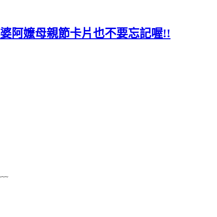
婆阿嬤母親節卡片也不要忘記喔!!
~~~