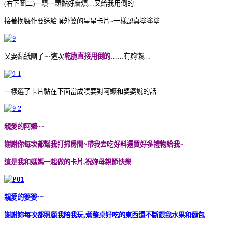
右下圖二
一顆一顆黏好麻煩
又給我用倒的
(
)
…
接著換製作要送給噗外婆的星星卡片
認真塗塗塗
~一樣
又要黏紙團了
這次
乾脆直接用倒的
有夠懶
~~
……
…
一樣選了卡片黏在下面當成噗要對阿嬤和婆婆說的話
親愛的阿嬤
~~
謝謝你每次都幫我打掃房間~
帶我去吃好料還買好多禮物給我
~
這是我和媽媽一起做的卡片
祝妳母親節快樂
,
親愛的婆婆
~~
謝謝妳每次都照顧我陪我玩,
煮整桌好吃的東西還不斷餵我水果和麵包