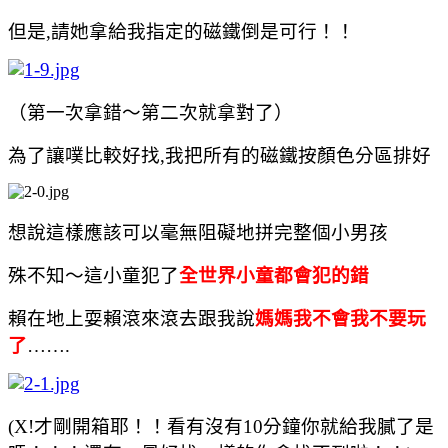
但是
,
請她拿給我指定的磁鐵倒是可行！！
（第一次拿錯～第二次就拿對了）
為了讓噗比較好找
,
我把所有的磁鐵按顏色分區排好
想說這樣應該可以毫無阻礙地拼完整個小男孩
殊不知～這小童犯了
全世界小童都會犯的錯
賴在地上耍賴滾來滾去跟我說
媽媽我不會我不要玩
了
…….
(X!
才剛開箱耶！！看有沒有
10
分鐘你就給我膩了是