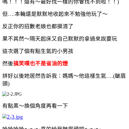
嗎！！！還有～最好找一樣的你會找不到啦！！
)
但
….
本輪還是默默地收起來不勉強他玩了～
反正你的招數老娘也都摸清了
果不其然～隔天起床又自己默默的拿過來說要玩
這次選了個有點生氣的小男孩
然後
搞笑噗也不是省油的燈
拼好以後她居然告訴我：媽媽～他這樣生氣
….(
皺眉
頭
)
有點黑～換個角度再看一下