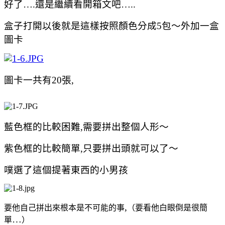
好了
….
還是繼續看開箱文吧
…..
盒子打開以後就是這樣按照顏色分成
5
包～外加一盒
圖卡
圖卡一共有
20
張
,
藍色框的比較困難
,
需要拼出整個人形～
紫色框的比較簡單
,
只要拼出頭就可以了～
噗選了這個提著東西的小男孩
,
要他自己拼出來根本是不可能的事
（要看他白眼倒是很簡
…
單
）