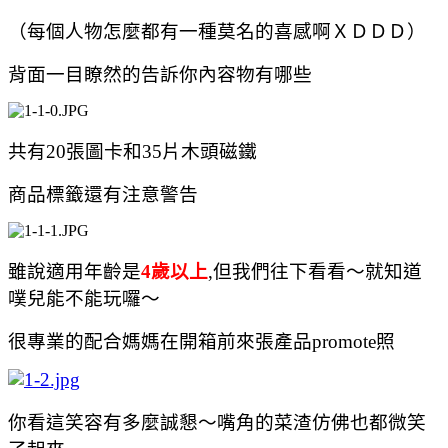
（每個人物怎麼都有一種莫名的喜感啊ＸＤＤＤ）
背面一目瞭然的告訴你內容物有哪些
共有
20
張圖卡和
35
片木頭磁鐵
商品標籤還有注意警告
雖說適用年齡是
4
歲以上
,
但我們往下看看～就知道
噗兒能不能玩囉～
很專業的配合媽媽在開箱前來張產品
promote
照
你看這笑容有多麼誠懇～嘴角的菜渣仿佛也都微笑