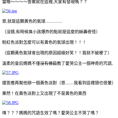
當啷～～～～答案就在這裡
,
大家有發現嗎？？
恩
,
就是這顆黃色的氣球
…………
（沒錯
,
有時候臭小孩爆炸的點就是這麼的
妖壽
奇怪）
粉紅色派對怎麼可以有黃色的氣球出現！！！
（這顆黃色氣球會出現的原因超級好笑！！我就不破梗了）
溫柔的皇后媽媽不僅
沒有揍扁
教了愛哭公主一個神奇的咒語
,
還答應再幫他辦一個黃色派對（恩
……
我看到這裡頭也很暈）
果然！在黃色派對上又出現了不是黃色的東西
咦？？？媽
媽的咒語生效了嗎？愛哭公主不哭了嗎？