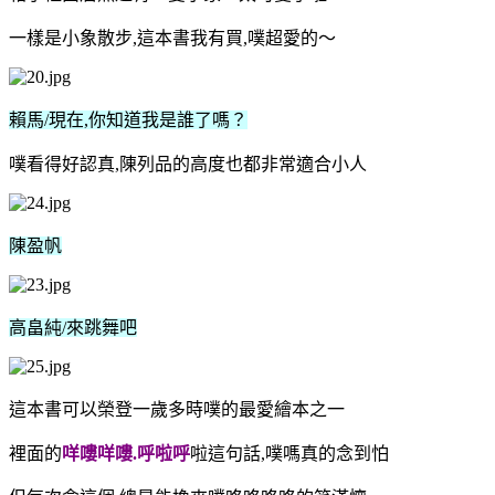
一樣是小象散步
,
這本書我有買
,
噗超愛的～
賴馬/
現在
,
你知道我是誰了嗎？
噗看得好認真
,
陳列品的高度也都非常適合小人
陳盈帆
高畠純/
來跳舞吧
這本書可以榮登一歲多時噗的最愛繪本之一
裡面的
咩嘍咩嘍
.
呼啦呼
啦這句話
,
噗嗎真的念到怕