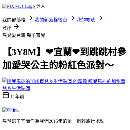
登入
我的部落格
我的部落格後台
我的帳號
登出
噗兒愛台灣
親子育兒
【3Y8M】❤宜蘭❤到跳跳村參
加愛哭公主的粉紅色派對～
噗兒馬迷的加州育
兒＆生活點滴
11年前
噗爸選了宜蘭作為我們
2015
年的第一個輕旅行地點