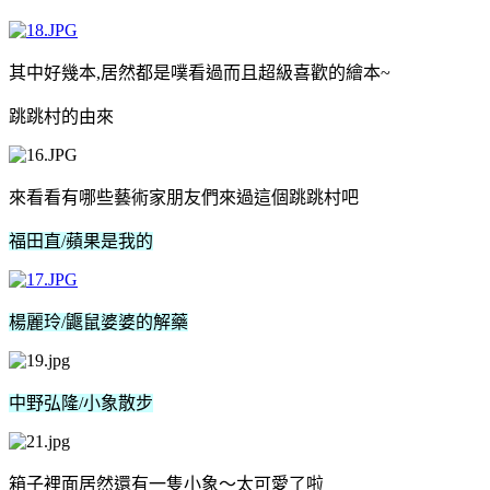
其中好幾本,居然都是噗看過
而且超級喜歡的繪本~
跳跳村的由來
來看看有哪些藝術家朋友們來過這個跳跳村吧
福田直/
蘋果是我的
楊麗玲/
鼴鼠婆婆的解藥
中野弘隆/
小象散步
箱子裡面居然還有一隻小象～太可愛了啦