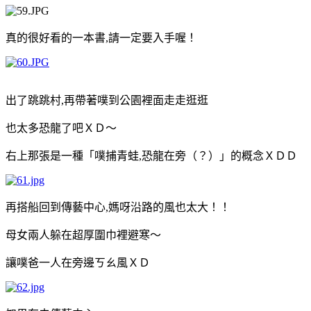
真的很好看的一本書
,
請一定要入手喔！
出了跳跳村
,
再帶著噗到公園裡面走走逛逛
也太多恐龍了吧ＸＤ～
右上那張是一種
「
噗捕青蛙
,
恐龍在旁（？）
」
的概念ＸＤＤ
再搭船回到傳藝中心
,
媽呀沿路的風也太大！！
母女兩人躲在超厚圍巾裡避寒～
讓噗爸一人在旁邊ㄎㄠ
風ＸＤ