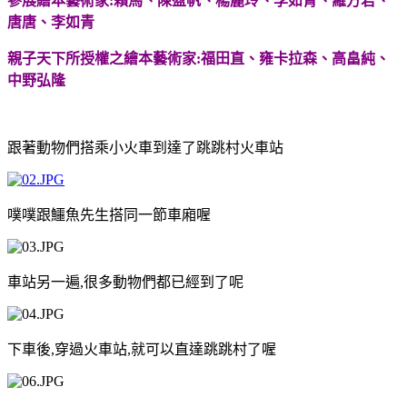
參展繪本藝術家
:
賴馬、陳盈帆、楊麗玲、李如青、羅方君、
唐唐、李如青
親子天下所授權之繪本藝術家
:
福田直、雍卡拉森、高畠純、
中野弘隆
跟著動物們搭乘小火車到達了跳跳村火車站
噗噗跟鱷魚先生搭同一節車廂喔
車站另一遍
,
很多動物們都已經到了呢
下車後
,
穿過火車站
,
就可以直達跳跳村了喔