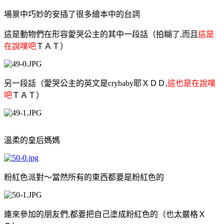
場景中巧妙的安插了很多繪本中的台詞
這是動物們在形容愛哭公主的其中一段話（拍糊了,而且
這是
在說噗吧
ＴＡＴ）
另一段話（愛哭公主的英文是
crybaby
耶ＸＤＤ,
這也是在說噗
吧
ＴＡＴ）
溫柔的皇后媽媽
粉紅色派對～當然所有的東西都要是粉紅色的
連來參加的朋友們
,
都要把自己塗成粉紅色的（也太嚴格Ｘ