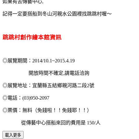
如果有去傳藝中心
,
記得一定要搭船到冬山河親水公園裡找跳跳村喔～
跳跳村創作繪本館資訊
◎
展覽
期間：
2014/10.1~2015.4.19
開放時間不確定
,
請電話洽詢
◎
展覽地址：宜蘭縣五結鄉親河路二段
2
號
◎
電話：
(03)950-2097
◎
票價：無料（免錢啦！！免錢耶！！）
從傳藝中心搭船來回的費用是 150/人
載入更多