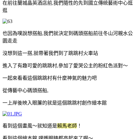
在前往蘭城晶英酒店前
,
我們隨性的先到國立傳統藝術中心逛
逛
也因為噗說想搭船
,
我們就決定到碼頭搭船前往冬山河親水公
園走走
沒想到這一搭
,
就帶著我們到了跳跳村火車站
進入了有趣可愛的跳跳村
,
參加了愛哭公主的粉紅色派對～
一起來看看這個跳跳村有什麼神氣的魅力吧
從傳藝中心碼頭搭船
,
一上岸後映入眼簾的就是這個跳跳村創作繪本館
看到這個畫風～就知道是
賴馬老師
！
看到這個繪本館
,
噗媽眼睛都亮起來了啊～