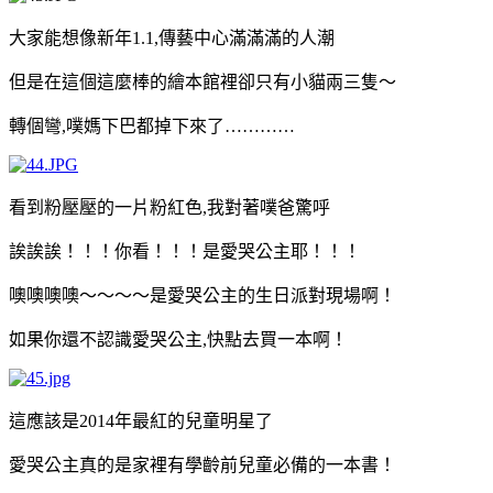
大家能想像新年
1.1,
傳藝中心滿滿滿的人潮
但是在這個這麼棒的繪本館裡卻只有小貓兩三隻～
轉個彎
,
噗媽下巴都掉下來了
…………
看到粉壓壓的一片粉紅色
,
我對著噗爸驚呼
誒誒誒！！！你看！！！是愛哭公主耶！！！
噢噢噢噢～～～～是愛哭公主的生日派對現場啊！
如果你還不認識愛哭公主
,
快點去買一本啊！
這應該是
2014
年最紅的兒童明星了
愛哭公主真的是家裡有學齡前兒童必備的一本書！