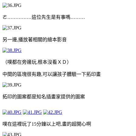
ㄜ
……………
這位先生是有事嗎
………
另一邊
,
播放著相關的繪本影音
（噗都在旁邊玩
,
根本沒看ＸＤ）
中間的區塊很有趣
,
可以讓孩子體驗一下拓印畫
拓印的圖案都是知名插畫家提供的圖案
噗在這裡玩了
15
分鐘以上吧
,
畫的超開心啊