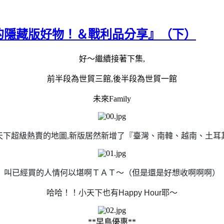
過的隱藏版好物！＆戰利品分享』（下）
好～繼續接著下集
,
前半段為世貿三館
,
後半段為世貿一館
未來
Family
天下
超級熱賣的地圖,新版居然新增了『臺灣、南韓、越南、土耳
叫已經買的人情何以堪啊ＴＡＴ～（但是還是好想收啊啊啊）
哈哈！！小天下也有
Happy Hour
耶～
**
早鳥優惠
**