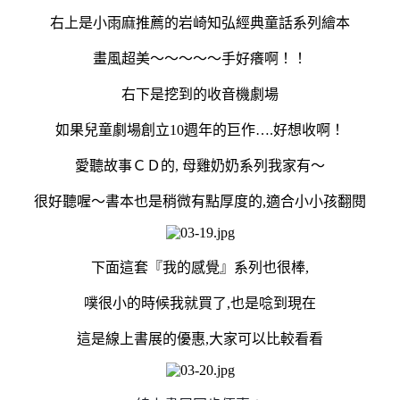
右上是小雨麻推薦的岩崎知弘經典童話系列繪本
畫風超美～～～～～手好癢啊！！
右下是挖到的收音機劇場
如果兒童劇場創立
10
週年的巨作
….
好想收啊！
愛聽故事ＣＤ的
,
母雞奶奶系列我家有～
很好聽喔～書本也是稍微有點厚度的,適合小小孩翻閱
下面這套『我的感覺』系列也很棒
,
噗很小的時候
我就買了,也是唸到現在
這是線上書展的優惠
,
大家可以比較看看