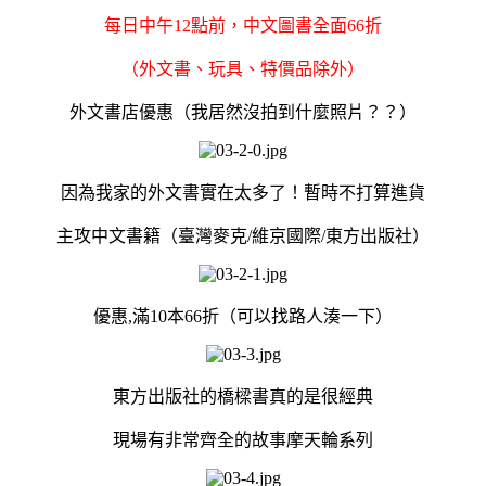
每日中午
12
點前，中文圖書全面
66
折
（外文書、玩具、特價品除外）
外文書店優惠（我居然沒拍到什麼照片？？）
因為我家的外文書實在太多了！暫時不打算進貨
主攻中文書籍（臺灣麥克
/
維京國際
/
東方出版社）
優惠
,
滿
10
本
66
折（可以找路人湊一下）
東方出版社的橋樑書真的是很經典
現場有非常齊全的故事摩天輪系列