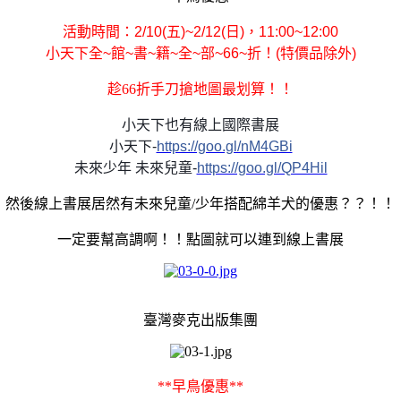
活動時間：
2/10(
五
)~2/12(
日
)
，
11:00~12:00
小天下全
~
館
~
書
~
籍
~
全
~
部
~66~
折！
(
特價品除外
)
趁
66
折手刀搶地圖最划算！！
小天下也有線上國際書展
小天下
-
https://goo.gl/nM4GBi
未來少年
未來兒童
-
https://goo.gl/QP4Hil
然後線上書展居然有未來兒童/少年搭配綿羊犬的優惠？？！！
一定要幫高調啊！！點圖就可以連到線上書展
臺灣麥克出版集團
**
早鳥優惠
**