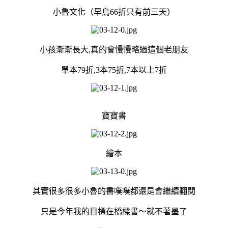
小魯文化（早鳥
66
折只有前三天）
小孩漸漸長大
,
真的會慢慢略過這個老朋友
單本
79
折
,3
本
75
折
,7
本以上
7
折
寶寶書
繪本
其實很多很多小魯的書噗噗都還是會繼續翻閱
只是今年我的目標在橋樑書～就不著墨了